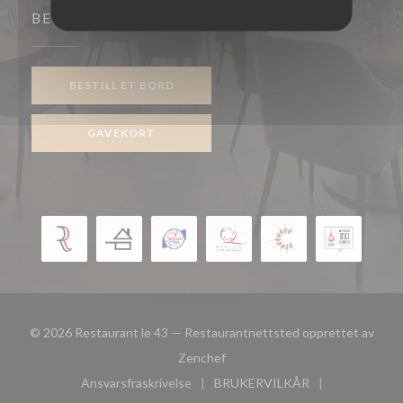
BESTILLING
BESTILL ET BORD
GAVEKORT
© 2026 Restaurant le 43 — Restaurantnettsted opprettet av
((åpner i et nytt vindu))
Zenchef
Ansvarsfraskrivelse
BRUKERVILKÅR
((åpner i et nytt vindu))
((åpner i et nytt vindu))